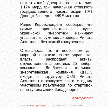
пакета акций Днепрэнерго составляет
1,174 млрд грн, начальная стоимость
государственного пакета акций ПАТ
Донецкоблэнерго - 449,5 млн грн.
Ранее Корреспондент сообщал, что
самые привлекательные куски
украинской энергетики начинают
уплывать в руки миллиардера Рината
Ахметова - без всякой конкуренции.
Отмечалось, что в необычном для
мировой практики стиле украинская
власть распродает активы
отечественной энергетики: 25 ноября
компания Донбасская топливно-
энергетическая компания (ДТЭК,
входит в структуру СКМ Рината
Ахметова) в конкурсе всего с одним
участником практически по стартовой
цене купила акции Западэнерго.
Korrespondent
Категория
:
news
,
Пульс города
Просмотров
:
3214
Добавил
:
redaktor