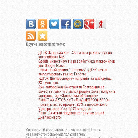
Другие новости по теме:
ДТЭК Запорожская ТЭС начала реконструкцию
энергоблока №3
Google инвестирует в разработчика микрочипов
для Google Glass
Пламенный привет "Газпрому". ДТЭК начал
импортировать газ из Европы
«ДТЭК Днепроэнерго» направит на дивиденды
281 млн. грн.
Экс-запорожец Константин Григоришин в
качестве памяти о малой родине хочет получить
контроль над «Запорожьеоблэнерго»
РИНАТ АХМЕТОВ КУПИЛ «ДНЕПРОЭНЕРГО»
Правительство продает 25% запорожского
"Днепроэнерго" за 1,174 млрд грн
Ринат Ахметов продолжает скупку акций
Днепроэнерго
Уважаемый посетитель, Вы зашли на сайт как
незарегистрированный пользователь.