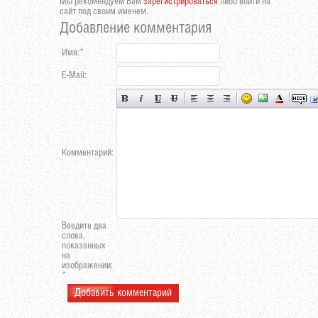
Мы рекомендуем Вам
зарегистрироваться
либо войти на
сайт под своим именем.
Добавление комментария
Имя:
*
E-Mail:
Комментарий:
Введите два
слова,
показанных
на
изображении:
*
Добавить комментарий